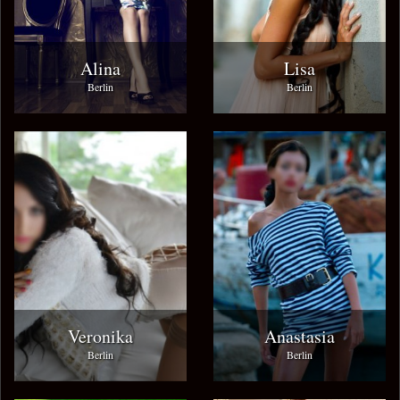
Alina
Lisa
Berlin
Berlin
Veronika
Anastasia
Berlin
Berlin