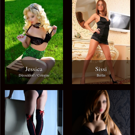
Jessica
Sissi
Düsseldorf / Cologne
Berlin