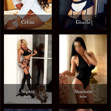
Celina
Giselle
Sophie
Sharleen
Berlin
Berlin